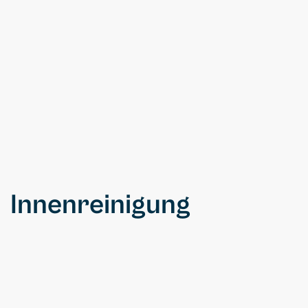
Nutzfahrzeuge: gründliche Reinigung des
Innenraums, Aufbereitung der Ladefläche
und langlebiger Schutz für den
Außenbereich.
Innenreinigung
Standard