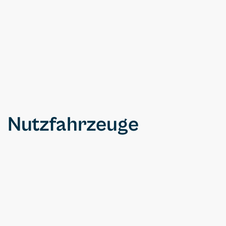
für Lack und Oberflächen – perfekt für
robuste Allrounder.
Nutzfahrzeuge
Van / Kleinbus
249€
ab