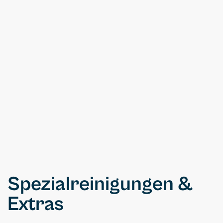
ab
inkl. Außenwäsche
Umfassende Premium-Reinigung mit
besonderem Fokus auf Polster, Armaturen
und Details – inklusive hochwertiger
Pflegeprodukte und Außenwäsche.
Spezialreinigungen &
Extras