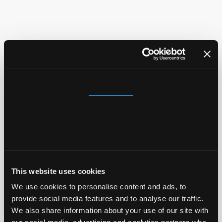
Ozonbehandlung
(Geruchsbeseitigung)
45€
ab
Consent
Effektive Entfernung von hartnäckigen
Details
Gerüchen wie Rauch oder Tiergeruch – für
nachhaltig frische Luft im Innenraum.
About
This website uses cookies
We use cookies to personalise content and ads, to
provide social media features and to analyse our traffic.
We also share information about your use of our site with
Motorwäsche