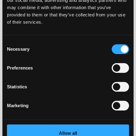
our social media, advertising and analytics partners who
may combine it with other information that you’ve
provided to them or that they’ve collected from your use
of their services.
45€
ab
Consent
Gründliche und schonende Reinigung des
Necessary
Selection
Motorraums für ein sauberes
Erscheinungsbild und besseren Werterhalt.
Preferences
Statistics
Marketing
Tierhaarentfernung – nach Aufwand
Spezielle Reinigung zur Entfernung von Tierhaaren
in Polstern und Teppichen – ideal für
Allow all
Haustierhalter.