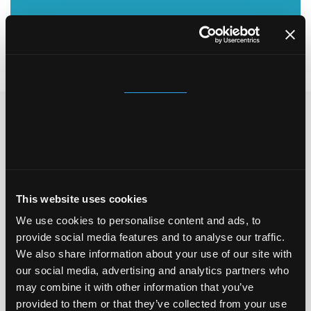
Consent
Details
About
Wohnmobil Aufbereitung
Hamburg – gründlich und
This website uses cookies
fachgerecht
We use cookies to personalise content and ads, to
provide social media features and to analyse our traffic.
Wenn Sie eine professionelle Wohnmobil
We also share information about your use of our site with
Aufbereitung in Hamburg suchen, geht es um
our social media, advertising and analytics partners who
mehr als eine einfache Reinigung. Bei der
may combine it with other information that you’ve
Aufbereitung wird Ihr Fahrzeug innen und außen
provided to them or that they’ve collected from your use