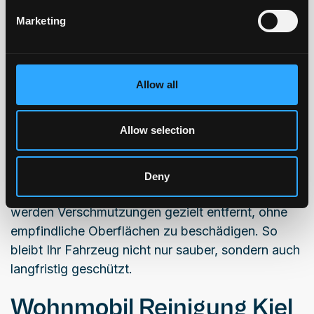
Wohnmobil waschen Kiel –
Marketing
gründlich und schonend
Wenn Sie Ihr Wohnmobil in Kiel waschen lassen
Allow all
möchten, profitieren Sie von einer gründlichen und
materialschonenden Reinigung. Große Flächen,
empfindliche Bauteile und schwer erreichbare
Allow selection
Bereiche machen die Reinigung eines Wohnmobils
anspruchsvoll.
Deny
Beim professionellen Wohnmobil waschen in Kiel
werden Verschmutzungen gezielt entfernt, ohne
empfindliche Oberflächen zu beschädigen. So
bleibt Ihr Fahrzeug nicht nur sauber, sondern auch
langfristig geschützt.
Wohnmobil Reinigung Kiel