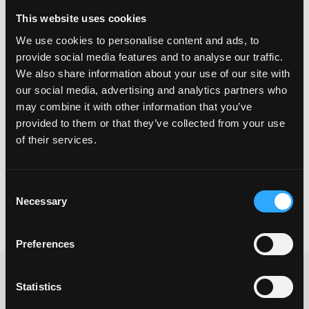
This website uses cookies
Standort & Kontakt
We use cookies to personalise content and ads, to
provide social media features and to analyse our traffic.
SAUBERMACHER – Autoaufbereitung Kiel
We also share information about your use of our site with
Daimlerstr. 1
our social media, advertising and analytics partners who
24109 Kiel
may combine it with other information that you’ve
0171 / 278 81 17
provided to them or that they’ve collected from your use
kiel@saubermacher.team
of their services.
Consent
Necessary
Selection
Preferences
Statistics